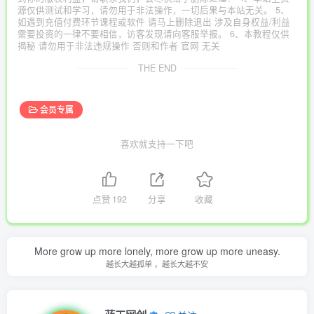
源仅供测试和学习，请勿用于非法操作，一切后果与本站无关。 5、
如遇到充值付费环节课程或软件 请马上删除退出 涉及自身权益/利益
需要投资的一律不要相信，访客发现请向客服举报。 6、本教程仅供
揭秘 请勿用于非法违规操作 否则和作者 官网 无关
THE END
会员专属
喜欢就支持一下吧
点赞
192
分享
收藏
More grow up more lonely, more grow up more uneasy.
越长大越孤单 ，越长大越不安