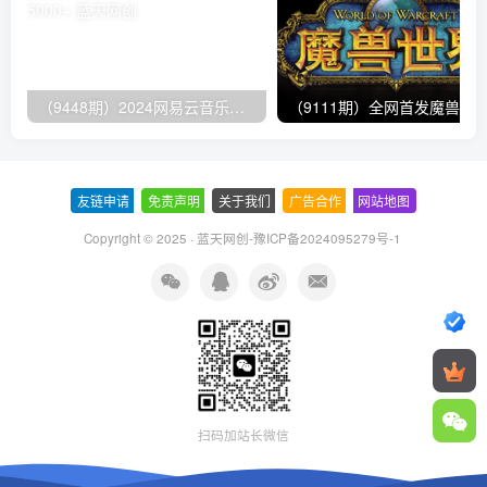
（9448期）2024网易云音乐人挂机项目，单机日入150+，无脑月入5000+
友链申请
-
免责声明
-
关于我们
-
广告合作
-
网站地图
Copyright © 2025 ·
蓝天网创-豫ICP备2024095279号-1
扫码加站长微信