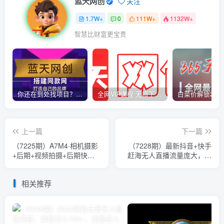
蓝天网创
关注
1.7W+
0
111W+
1132W+
智慧比财富更宝贵
你还在到处找项目？还在当韭菜？我靠卖项目一个月收入5万+，曾经我也是个失败者。
全网VIP课程 无损下载~
上一篇
下一篇
（7225期）A7M4·相机摄影
（7228期）最新抖音+快手
+后期+视频拍摄+后期快速
赶海无人直播流量庞大，效
玩转相机，掌握摄影前期与
果出奇的好（教程+素材）
后期
相关推荐