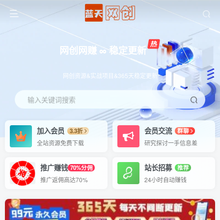
网创网赚 ∞ 稳定更新
网创资源&实战项目&365天稳定更新
输入关键词搜索
加入会员
会员交流
3.3折
群聊
全站资源免费下载
研究探讨一手信息差
推广赚钱
站长招募
70%分佣
推荐
推广返佣高达70%
24小时自动赚钱