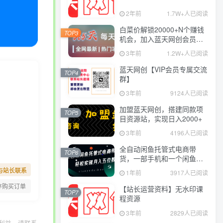
2年前
1.7W+人已阅读
白菜价解锁20000+N个赚钱
TOP3
机会，加入蓝天网创会员，
全站资源免费学习。
3年前
1.2W+人已阅读
蓝天网创【VIP会员专属交流
TOP4
群】
3年前
9124人已阅读
加盟蓝天网创，搭建同款项
TOP5
目资源站，实现日入2000+
3年前
4196人已阅读
全自动闲鱼托管式电商带
TOP6
货，一部手机和一个闲鱼号
就可以开干，轻松实现月入
与站长联系
1年前
3917人已阅读
五位数
存购买订单
【站长运营资料】无水印课
TOP7
程资源
3年前
2829人已阅读