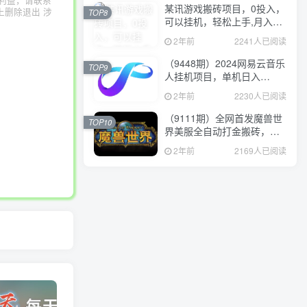
利益，请联系
某讯游戏搬砖项目，0投入，
上删除退出 涉
TOP8
可以挂机，轻松上手,月入
3000+上不封顶
2年前
2241人已阅读
（9448期）2024网易云音乐
TOP9
人挂机项目，单机日入
150+，无脑月入5000+
2年前
2230人已阅读
（9111期）全网首发魔兽世
TOP10
界美服全自动打金搬砖，日
入1000+，简单好操作，保
2年前
2169人已阅读
姆级教学