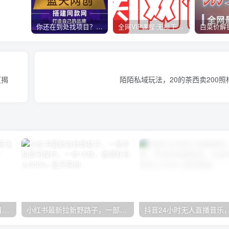
你还在到处找项目？还在当韭菜？我靠卖项目一个月收入5万+，曾经我也是个失败者。
全网VIP课程 无损下载~
【揭
陌陌私域玩法，20的茶西卖200
无限接码撸红包单号0.75项目无偿分享给你【揭秘】
小红书最新拉新野路子，一部手机即可操作，一单15块，做得好日入2000+