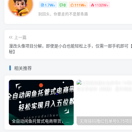
1.7W+
0
111W+
1132W+
别回头，你要走的不是那条路
上一篇
漫改头像项目分解，即使是小白也能轻松上手，仅需一部手机即可
秘】
相关推荐
全自动闲鱼托管式电商带货，一部手机和一个闲鱼号就可以开干，轻松实现月入五位数