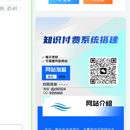
35
41