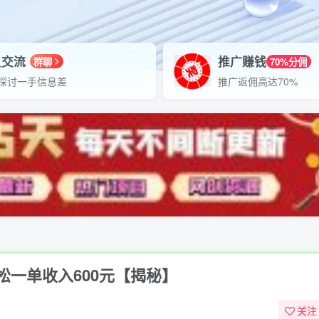
员交流
推广赚钱
群聊
70%分佣
探讨一手信息差
推广返佣高达70%
一单收入600元【揭秘】
关注