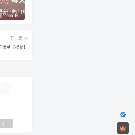
白菜价解锁20000+N个赚钱机会，加入蓝天网创会员，全站资源免费学习。
蓝天网创【VIP会员专属交流群】
加盟蓝天网创，搭建同款项目资源站，实现日入2000+
下一篇
照样爆单【揭秘】
抖音24小时无人直播音乐，不违规，不封号纯撸音浪，小白实操当天日入1000+