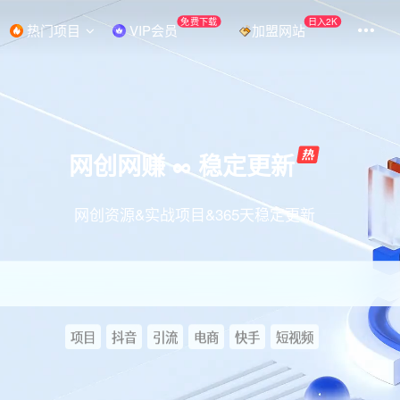
免费下载
日入2K
热门项目
VIP会员
加盟网站
网创网赚 ∞ 稳定更新
网创资源&实战项目&365天稳定更新
项目
抖音
引流
电商
快手
短视频