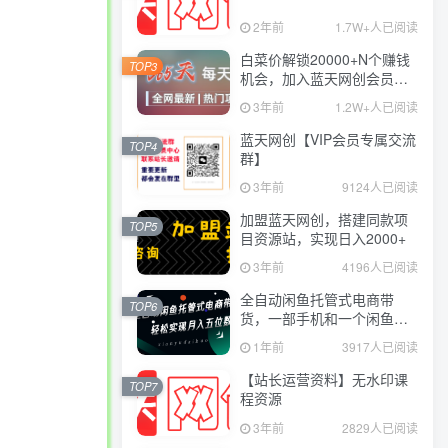
2年前
1.7W+人已阅读
白菜价解锁20000+N个赚钱
TOP3
机会，加入蓝天网创会员，
全站资源免费学习。
3年前
1.2W+人已阅读
蓝天网创【VIP会员专属交流
TOP4
群】
3年前
9124人已阅读
加盟蓝天网创，搭建同款项
TOP5
目资源站，实现日入2000+
3年前
4196人已阅读
全自动闲鱼托管式电商带
TOP6
货，一部手机和一个闲鱼号
就可以开干，轻松实现月入
1年前
3917人已阅读
五位数
【站长运营资料】无水印课
TOP7
程资源
3年前
2829人已阅读