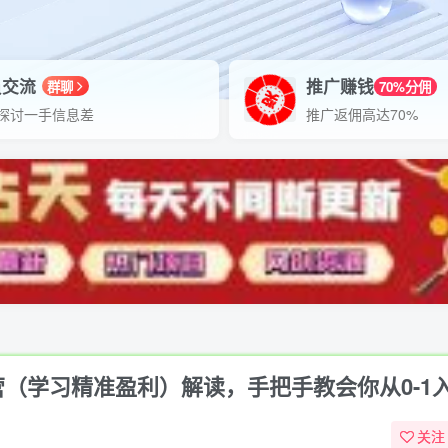
员交流
推广赚钱
群聊
70%分佣
探讨一手信息差
推广返佣高达70%
启航营（学习精准盈利）解读，手把手教会你从0-1
关注