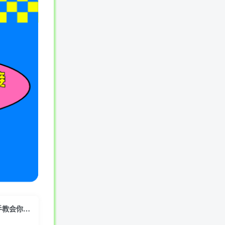
（7195期）海外TikTok短视频出海-启航营（学习精准盈利）解读，手把手教会你从0-1入局