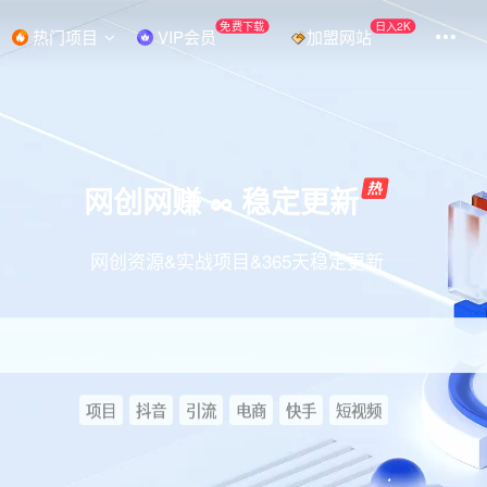
免费下载
日入2K
热门项目
VIP会员
加盟网站
网创网赚 ∞ 稳定更新
网创资源&实战项目&365天稳定更新
项目
抖音
引流
电商
快手
短视频