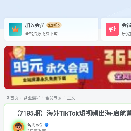
加入会员
会
3.3折
全站资源免费下载
研究
首页
创业课程
会员专属
正文
（7195期）海外TikTok短视频出海-
蓝天网创
2年前发布