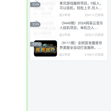
某讯游戏搬砖项目，0投入，
TOP8
可以挂机，轻松上手,月入
3000+上不封顶
2年前
2241人已阅读
（9448期）2024网易云音乐
TOP9
人挂机项目，单机日入
150+，无脑月入5000+
2年前
2230人已阅读
（9111期）全网首发魔兽世
TOP10
界美服全自动打金搬砖，日
入1000+，简单好操作，保
2年前
2169人已阅读
姆级教学