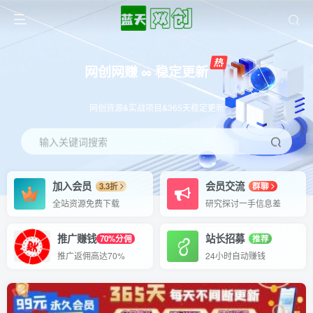
网创网赚 ∞ 稳定更新
网创资源&实战项目&365天稳定更新
输入关键词搜索
加入会员
会员交流
3.3折
群聊
全站资源免费下载
研究探讨一手信息差
推广赚钱
站长招募
70%分佣
推荐
推广返佣高达70%
24小时自动赚钱