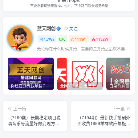
meet hope.
不要急着说别无选择，也许、下个路口就会遇见希望
蓝天网创
关注
1.7W+
0
111W+
1132W+
无论你在什么时候开始，重要的是开始之后就不要停止
你还在到处找项目？还在当韭菜？我靠卖项目一个月收入5万+，曾经我也是个失败者。
全网VIP课程 无损下载~
上一篇
下一篇
（7190期）长期稳定项目说
（7194期）最新快手播剧外
唱音乐号流量好做变现方式
面收费1999羊群效应螺旋起
多极力推荐！！
号玩法配合流量日入几百完
全没问题