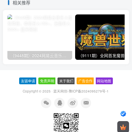
相关推荐
（9448期）2024网易云音乐人挂机项目，单机日入150+，无脑月入5000+
友链申请
-
免责声明
-
关于我们
-
广告合作
-
网站地图
Copyright © 2025 ·
蓝天网创-豫ICP备2024095279号-1