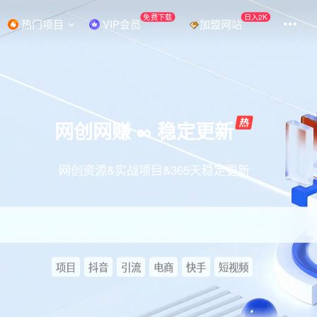
免费下载
日入2K
热门项目
VIP会员
加盟网站
网创网赚 ∞ 稳定更新
网创资源&实战项目&365天稳定更新
项目
抖音
引流
电商
快手
短视频