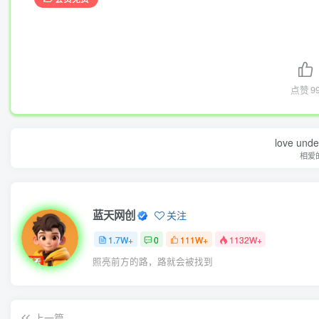
点赞
9
love under
相爱
蓝天网创
关注
1.7W+
0
111W+
1132W+
照亮前方的路，路就会被找到
上一篇