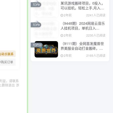
某讯游戏搬砖项目，0投入，
TOP8
可以挂机，轻松上手,月入
3000+上不封顶
2年前
2241人已阅读
（9448期）2024网易云音乐
TOP9
人挂机项目，单机日入
150+，无脑月入5000+
2年前
2230人已阅读
（9111期）全网首发魔兽世
TOP10
界美服全自动打金搬砖，日
入1000+，简单好操作，保
与站长联系
2年前
2169人已阅读
姆级教学
存购买订单
利益，请联系
上删除退出 涉