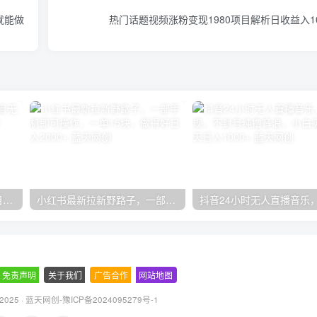
就能做
热门话题视频涨粉变现1980项目解析日收益入1
无限接码撸红包单号0.75项目无偿分享给你【揭秘】
小红书最新拉新野路子，一部手机即可操作，一单15块，做得好日入2000+
免责声明
-
关于我们
-
广告合作
-
网站地图
 2025 ·
蓝天网创-豫ICP备2024095279号-1