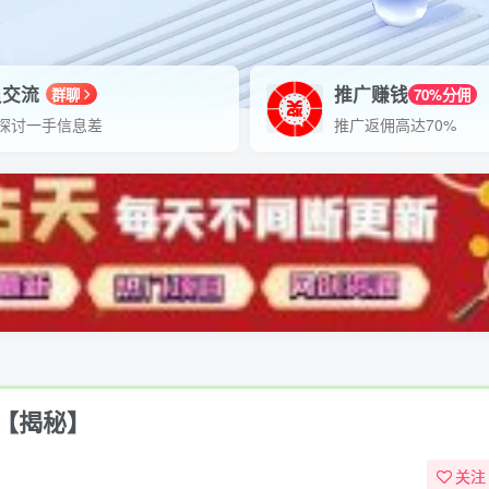
员交流
推广赚钱
群聊
70%分佣
探讨一手信息差
推广返佣高达70%
【揭秘】
关注