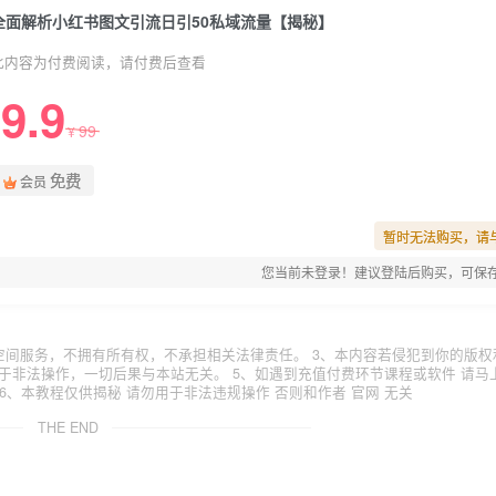
全面解析小红书图文引流日引50私域流量【揭秘】
此内容为付费阅读，请付费后查看
9.9
99
¥
免费
会员
暂时无法购买，请
您当前未登录！建议登陆后购买，可保
空间服务，不拥有所有权，不承担相关法律责任。 3、本内容若侵犯到你的版权
于非法操作，一切后果与本站无关。 5、如遇到充值付费环节课程或软件 请马
6、本教程仅供揭秘 请勿用于非法违规操作 否则和作者 官网 无关
THE END