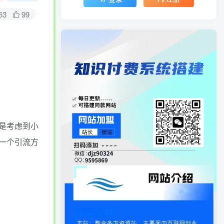
63
99
是考虑到小
一个引流方