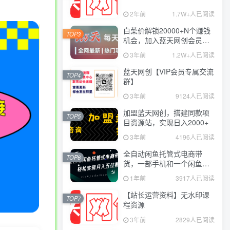
2年前
1.7W+人已阅读
白菜价解锁20000+N个赚钱
TOP3
机会，加入蓝天网创会员，
全站资源免费学习。
3年前
1.2W+人已阅读
蓝天网创【VIP会员专属交流
TOP4
群】
3年前
9124人已阅读
加盟蓝天网创，搭建同款项
TOP5
目资源站，实现日入2000+
3年前
4196人已阅读
全自动闲鱼托管式电商带
TOP6
货，一部手机和一个闲鱼号
就可以开干，轻松实现月入
1年前
3917人已阅读
五位数
【站长运营资料】无水印课
TOP7
程资源
3年前
2829人已阅读