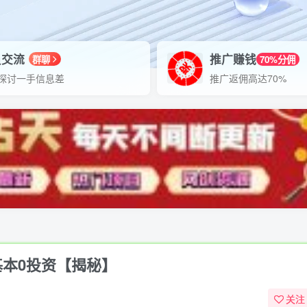
员交流
推广赚钱
群聊
70%分佣
探讨一手信息差
推广返佣高达70%
基本0投资【揭秘】
关注