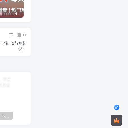
白菜价解锁20000+N个赚钱机会，加入蓝天网创会员，全站资源免费学习。
蓝天网创【VIP会员专属交流群】
加盟蓝天网创，搭建同款项目资源站，实现日入2000+
下一篇
当不错（5节视频
课）
抖音24小时无人直播音乐，不违规，不封号纯撸音浪，小白实操当天日入1000+