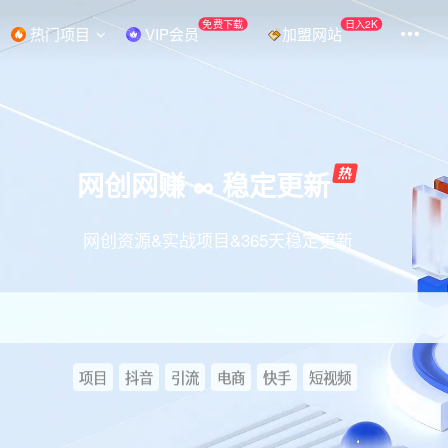
免费下载
日入2K
热门项目
VIP会员
加盟网站
网创网赚 ∞ 稳定更新
网创资源&实战项目&365天稳定更新
项目
抖音
引流
电商
快手
短视频