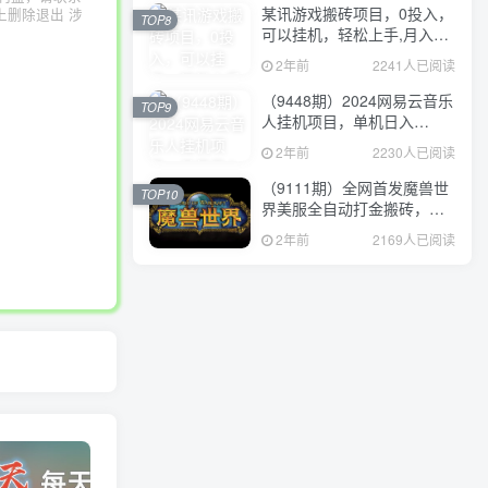
某讯游戏搬砖项目，0投入，
上删除退出 涉
TOP8
可以挂机，轻松上手,月入
3000+上不封顶
2年前
2241人已阅读
（9448期）2024网易云音乐
TOP9
人挂机项目，单机日入
150+，无脑月入5000+
2年前
2230人已阅读
（9111期）全网首发魔兽世
TOP10
界美服全自动打金搬砖，日
入1000+，简单好操作，保
2年前
2169人已阅读
姆级教学