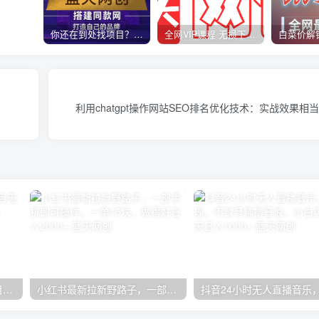
你还在到处找项目？还在当韭菜？我靠卖项目一个月收入5万+，曾经我也是个失败者。
全网VIP课程 无损下载~
利用chatgpt操作网站SEO排名优化技术：实战效果相
无限接码撸红包单号0.75项目无偿分享给你【揭秘】
小红书最新拉新野路子，一部手机即可操作，一单15块，做得好日入2000+