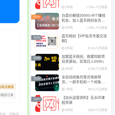
2年前
1.7W+人已阅读
白菜价解锁20000+N个赚钱
TOP3
机会，加入蓝天网创会员，
全站资源免费学习。
3年前
1.2W+人已阅读
蓝天网创【VIP会员专属交流
TOP4
群】
3年前
9124人已阅读
加盟蓝天网创，搭建同款项
TOP5
目资源站，实现日入2000+
3年前
4196人已阅读
全自动闲鱼托管式电商带
TOP6
货，一部手机和一个闲鱼号
就可以开干，轻松实现月入
与站长联系
1年前
3916人已阅读
五位数
存购买订单
【站长运营资料】无水印课
TOP7
程资源
3年前
2829人已阅读
利益，请联系