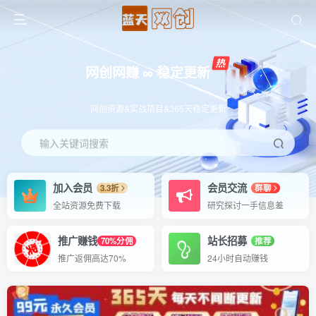
网创网赚 ∞ 稳定更新
网创资源&实战项目&365天稳定更新
输入关键词搜索
加入会员
会员交流
3.3折
群聊
全站资源免费下载
研究探讨一手信息差
推广赚钱
站长招募
70%分佣
推荐
推广返佣高达70%
24小时自动赚钱