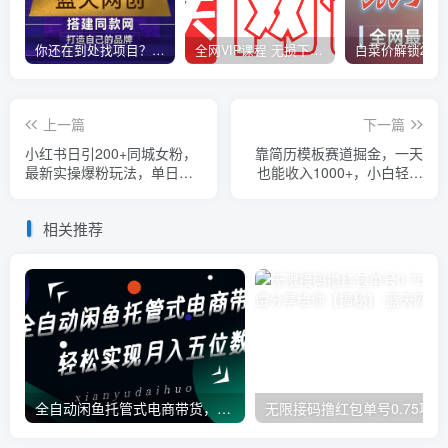
你还在到处找项目？还在当韭菜？我靠卖项目一个月收入5万+，曾经我也是个失败者。
全网VIP课程 无损下载~
上一篇
下一篇
小红书日引200+同城女粉，
靠简历模板赛道掘金，一天
最新实操爆粉玩法，单日变
也能收入1000+，小白轻松
现1000+【揭秘】
上手，保姆式教学，首选副
业！
相关推荐
全自动闲鱼托管式电商带货，一部手机和一个闲鱼号就可以开干，轻松实现月入五位数
无