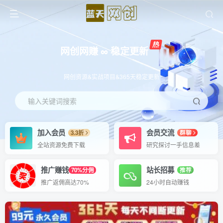
网创网赚 ∞ 稳定更新
网创资源&实战项目&365天稳定更新
输入关键词搜索
加入会员
会员交流
3.3折
群聊
全站资源免费下载
研究探讨一手信息差
推广赚钱
站长招募
70%分佣
推荐
推广返佣高达70%
24小时自动赚钱