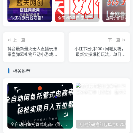
你还在到处找项目？还在当韭菜？我靠卖项目一个月收入5万+，曾经我也是个失败者。
全网VIP课程 无损下载~
上一篇
下一篇
抖音最新最火无人直播玩法
小红书日引200+同城女粉，
拳皇弹幕礼物互动小游戏
最新实操爆粉玩法，单日变
（游戏软件+开播教程+直播
现1000+【揭秘】
间搭建指导+素材+音效）
相关推荐
全自动闲鱼托管式电商带货，一部手机和一个闲鱼号就可以开干，轻松实现月入五位数
无