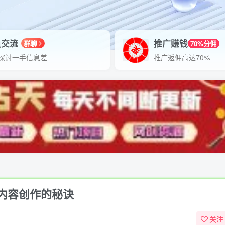
员交流
推广赚钱
群聊
70%分佣
探讨一手信息差
推广返佣高达70%
内容创作的秘诀
关注