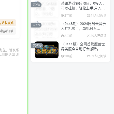
某讯游戏搬砖项目，0投入，
TOP8
可以挂机，轻松上手,月入
3000+上不封顶
2年前
2241人已阅读
与站长联系
（9448期）2024网易云音乐
TOP9
人挂机项目，单机日入
存购买订单
150+，无脑月入5000+
2年前
2230人已阅读
（9111期）全网首发魔兽世
TOP10
界美服全自动打金搬砖，日
利益，请联系
入1000+，简单好操作，保
上删除退出 涉
2年前
2169人已阅读
姆级教学