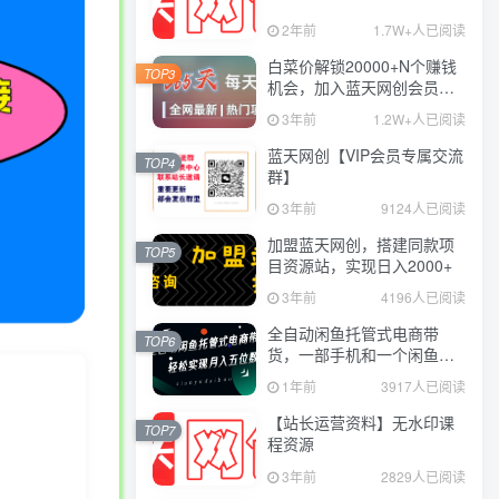
2年前
1.7W+人已阅读
白菜价解锁20000+N个赚钱
TOP3
机会，加入蓝天网创会员，
全站资源免费学习。
3年前
1.2W+人已阅读
蓝天网创【VIP会员专属交流
TOP4
群】
3年前
9124人已阅读
加盟蓝天网创，搭建同款项
TOP5
目资源站，实现日入2000+
3年前
4196人已阅读
全自动闲鱼托管式电商带
TOP6
货，一部手机和一个闲鱼号
就可以开干，轻松实现月入
1年前
3917人已阅读
五位数
【站长运营资料】无水印课
TOP7
程资源
3年前
2829人已阅读