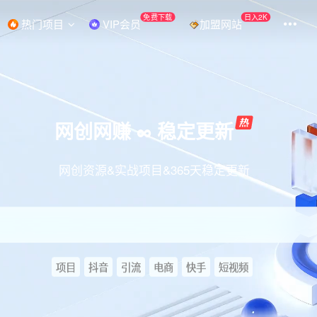
免费下载
日入2K
热门项目
VIP会员
加盟网站
网创网赚 ∞ 稳定更新
网创资源&实战项目&365天稳定更新
项目
抖音
引流
电商
快手
短视频