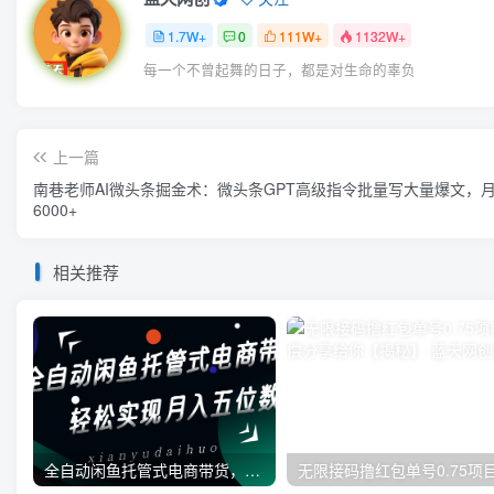
1.7W+
0
111W+
1132W+
每一个不曾起舞的日子，都是对生命的辜负
上一篇
南巷老师AI微头条掘金术：微头条GPT高级指令批量写大量爆文，
6000+
相关推荐
全自动闲鱼托管式电商带货，一部手机和一个闲鱼号就可以开干，轻松实现月入五位数