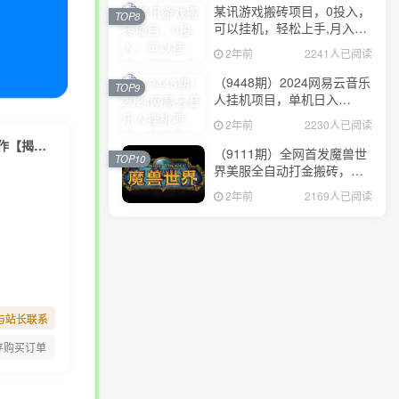
某讯游戏搬砖项目，0投入，
TOP8
可以挂机，轻松上手,月入
3000+上不封顶
2年前
2241人已阅读
（9448期）2024网易云音乐
TOP9
人挂机项目，单机日入
150+，无脑月入5000+
2年前
2230人已阅读
纯搬运项目多多视频带货，一个月搞了5w佣金，蓝海项目，纯小白也能操作【揭秘】
（9111期）全网首发魔兽世
TOP10
界美服全自动打金搬砖，日
入1000+，简单好操作，保
2年前
2169人已阅读
姆级教学
与站长联系
存购买订单