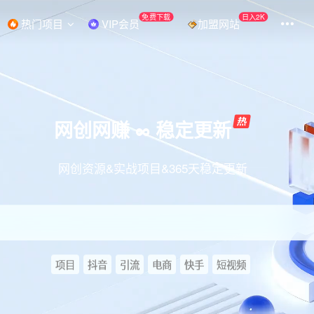
免费下载
日入2K
热门项目
VIP会员
加盟网站
网创网赚 ∞ 稳定更新
网创资源&实战项目&365天稳定更新
项目
抖音
引流
电商
快手
短视频