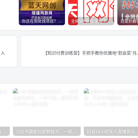
你还在到处找项目？还在当韭菜？我靠卖项目一个月收入5万+，曾经我也是个失败者。
全网VIP课程 无损下载~
月入
【知识付费训练营】手把手教你优雅地“割韭菜”月
无限接码撸红包单号0.75项目无偿分享给你【揭秘】
小红书最新拉新野路子，一部手机即可操作，一单15块，做得好日入2000+