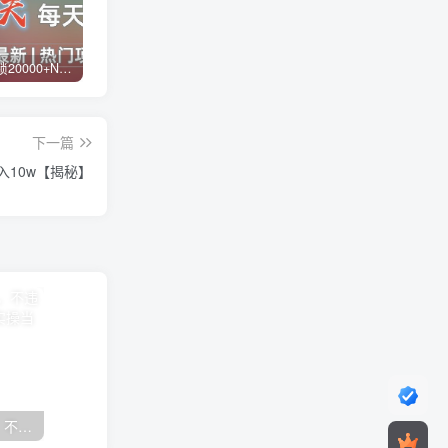
白菜价解锁20000+N个赚钱机会，加入蓝天网创会员，全站资源免费学习。
蓝天网创【VIP会员专属交流群】
加盟蓝天网创，搭建同款项目资源站，实现日入2000+
下一篇
入10w【揭秘】
抖音24小时无人直播音乐，不违规，不封号纯撸音浪，小白实操当天日入1000+