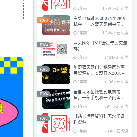
2年前
1.7W+人已阅读
白菜价解锁20000+N个赚钱
TOP3
机会，加入蓝天网创会员，
全站资源免费学习。
3年前
1.2W+人已阅读
蓝天网创【VIP会员专属交流
TOP4
群】
3年前
9124人已阅读
加盟蓝天网创，搭建同款项
TOP5
目资源站，实现日入2000+
3年前
4196人已阅读
全自动闲鱼托管式电商带
TOP6
货，一部手机和一个闲鱼号
就可以开干，轻松实现月入
1年前
3917人已阅读
五位数
【站长运营资料】无水印课
TOP7
程资源
3年前
2830人已阅读