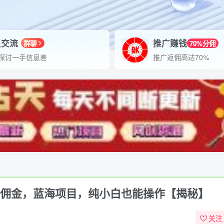
员交流
推广赚钱
群聊
70%分佣
探讨一手信息差
推广返佣高达70%
w佣金，蓝海项目，纯小白也能操作【揭秘】
关注