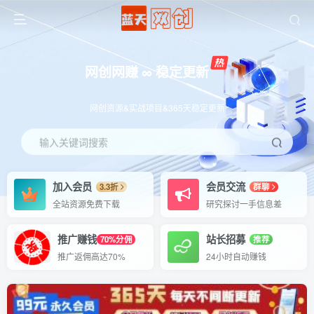
网创网赚 ∞ 稳定更新
网创资源&实战项目&365天稳定更新
输入关键词搜索
加入会员
会员交流
3.3折
群聊
全站资源免费下载
研究探讨一手信息差
推广赚钱
站长招募
70%分佣
推荐
推广返佣高达70%
24小时自动赚钱