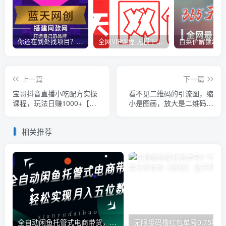
你还在到处找项目？还在当韭菜？我靠卖项目一个月收入5万+，曾经我也是个失败者。
全网VIP课程 无损下载~
上一篇
下一篇
宝哥抖音直播小吃配方实操
看不见二维码的引流图，缩
课程，玩法日赚1000+【揭
小是图画，放大是二维码，
秘】
安全日引流100+
相关推荐
全自动闲鱼托管式电商带货，一部手机和一个闲鱼号就可以开干，轻松实现月入五位数
无