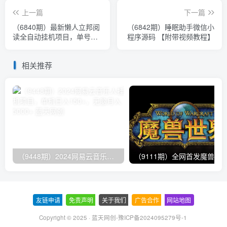
上一篇
下一篇
（6840期）最新懒人立邦阅
（6842期）睡眠助手微信小
读全自动挂机项目，单号一
程序源码 【附带视频教程】
天7-9元多号多撸【脚本+教
程】
相关推荐
（9448期）2024网易云音乐人挂机项目，单机日入150+，无脑月入5000+
友链申请
-
免责声明
-
关于我们
-
广告合作
-
网站地图
Copyright © 2025 ·
蓝天网创-豫ICP备2024095279号-1