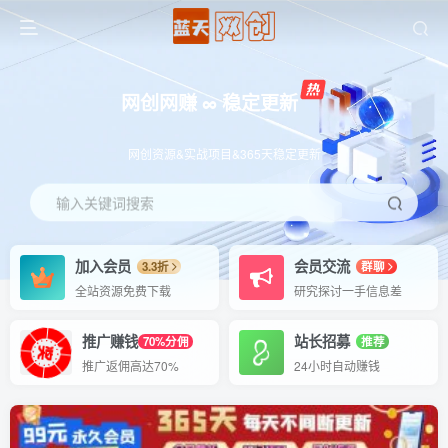
网创网赚 ∞ 稳定更新
网创资源&实战项目&365天稳定更新
输入关键词搜索
加入会员
会员交流
3.3折
群聊
全站资源免费下载
研究探讨一手信息差
推广赚钱
站长招募
70%分佣
推荐
推广返佣高达70%
24小时自动赚钱