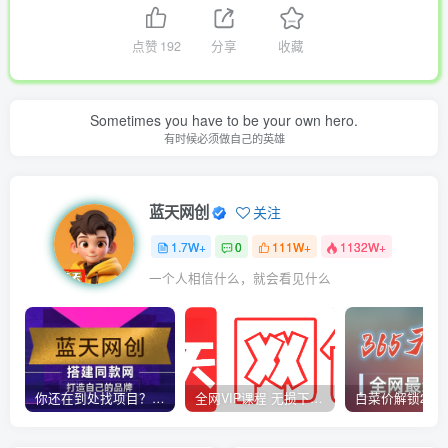
点赞
192
分享
收藏
Sometimes you have to be your own hero.
有时候必须做自己的英雄
蓝天网创
关注
1.7W+
0
111W+
1132W+
一个人相信什么，就会看见什么
你还在到处找项目？还在当韭菜？我靠卖项目一个月收入5万+，曾经我也是个失败者。
全网VIP课程 无损下载~