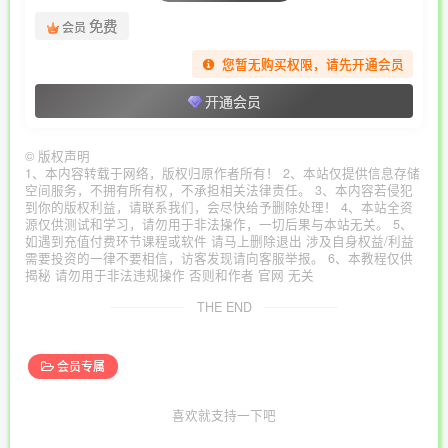
免费
会员
您暂无购买权限，请先开通会员
开通会员
©
版权声明
1、本内容转载于网络，版权归原作者所有！ 2、本站仅提供信息存储
空间服务，不拥有所有权，不承担相关法律责任。 3、本内容若侵犯
到你的版权利益，请联系我们，会尽快给予删除处理！ 4、本站全资
源仅供测试和学习，请勿用于非法操作，一切后果与本站无关。 5、
如遇到充值付费环节课程或软件 请马上删除退出 涉及自身权益/利益
需要投资的一律不要相信，访客发现请向客服举报。 6、本教程仅供
揭秘 请勿用于非法违规操作 否则和作者 官网 无关
THE END
会员专属
喜欢就支持一下吧