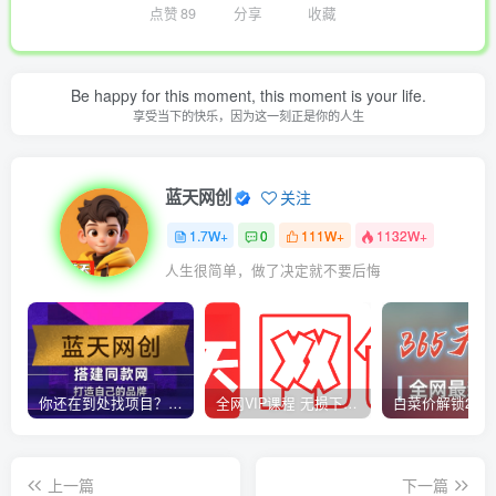
点赞
89
分享
收藏
Be happy for this moment, this moment is your life.
享受当下的快乐，因为这一刻正是你的人生
蓝天网创
关注
1.7W+
0
111W+
1132W+
人生很简单，做了决定就不要后悔
你还在到处找项目？还在当韭菜？我靠卖项目一个月收入5万+，曾经我也是个失败者。
全网VIP课程 无损下载~
上一篇
下一篇