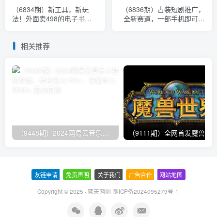
（6834期）新工具，新玩
（6836期）古装短剧推广，
法！外面卖498的电子书引
全新赛道，一部手机即可，
流课程，内附教程+工具
简单上手。
相关推荐
（9448期）2024网易云音乐人挂机项目，单机日入150+，无脑月入5000+
友链申请
-
免责声明
-
关于我们
-
广告合作
-
网站地图
Copyright © 2025 ·
蓝天网创-豫ICP备2024095279号-1