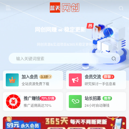
网创网赚 ∞ 稳定更新
网创资源&实战项目&365天稳定更新
输入关键词搜索
加入会员
会员交流
3.3折
群聊
全站资源免费下载
研究探讨一手信息差
推广赚钱
站长招募
70%分佣
推荐
推广返佣高达70%
24小时自动赚钱