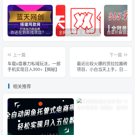
你还在到处找项目？还在当韭菜？我靠卖项目一个月收入5万+，曾经我也是个失败者。
全网VIP课程 无损下载~
上一篇
下一篇
车载u盘暴力私域玩法，一部
最近比较火爆的货拉拉搬砖
手机实现日入300+【揭秘】
项目，小白当天上手，日入
500+【揭秘】
相关推荐