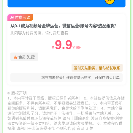
付费阅读
从0-1成为视频号金牌运营，微信运营/账号内容/选品组货/直播全案/起号策略，我们帮你在视频号赚到钱
此内容为付费阅读，请付费后查看
9.9
99
¥
¥
免费
会员
暂时无法购买，请与站长联系
您当前未登录！建议登陆后购买，可保存购买订单
©
版权声明
1、本内容转载于网络，版权归原作者所有！ 2、本站仅提供信息存储
空间服务，不拥有所有权，不承担相关法律责任。 3、本内容若侵犯
到你的版权利益，请联系我们，会尽快给予删除处理！ 4、本站全资
源仅供测试和学习，请勿用于非法操作，一切后果与本站无关。 5、
如遇到充值付费环节课程或软件 请马上删除退出 涉及自身权益/利益
需要投资的一律不要相信，访客发现请向客服举报。 6、本教程仅供
揭秘 请勿用于非法违规操作 否则和作者 官网 无关