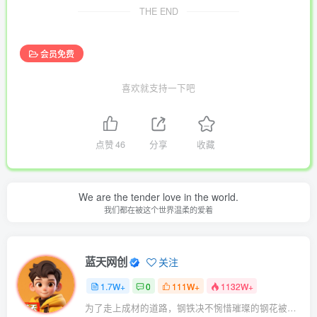
THE END
会员免费
喜欢就支持一下吧
点赞
46
分享
收藏
We are the tender love in the world.
我们都在被这个世界温柔的爱着
蓝天网创
关注
1.7W+
0
111W+
1132W+
为了走上成材的道路，钢铁决不惋惜璀璨的钢花被遗弃