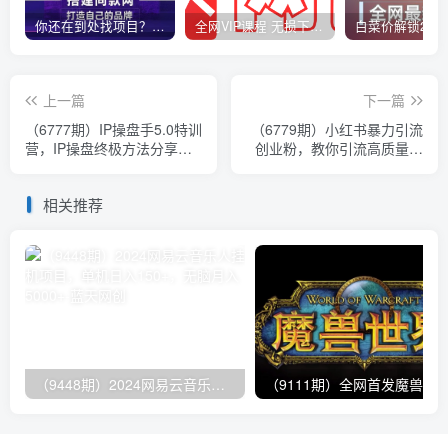
你还在到处找项目？还在当韭菜？我靠卖项目一个月收入5万+，曾经我也是个失败者。
全网VIP课程 无损下载~
上一篇
下一篇
（6777期）IP操盘手5.0特训
（6779期）小红书暴力引流
营，IP操盘终极方法分享
创业粉，教你引流高质量创
（全套教程）
业粉，价值2980
相关推荐
（9448期）2024网易云音乐人挂机项目，单机日入150+，无脑月入5000+