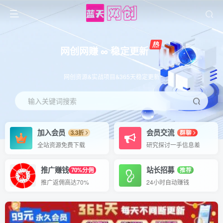
网创网赚 ∞ 稳定更新
网创资源&实战项目&365天稳定更新
输入关键词搜索
加入会员
会员交流
3.3折
群聊
全站资源免费下载
研究探讨一手信息差
推广赚钱
站长招募
70%分佣
推荐
推广返佣高达70%
24小时自动赚钱