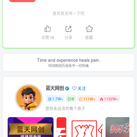
喜欢就支持一下吧
点赞
38
分享
收藏
Time and experience heals pain.
时间和经历会抚平一切伤痛
蓝天网创
关注
1.7W+
0
111W+
1132W+
愿你永远活的像个孩子