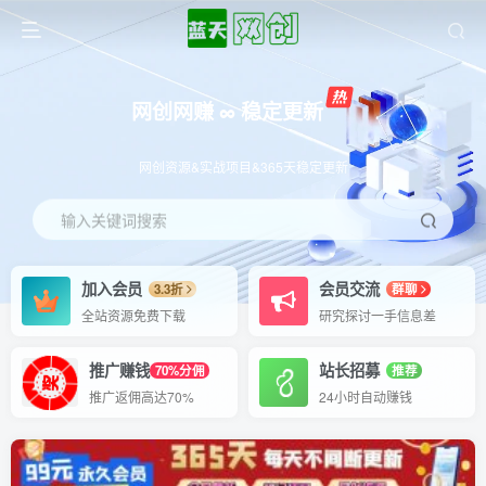
网创网赚 ∞ 稳定更新
网创资源&实战项目&365天稳定更新
输入关键词搜索
加入会员
会员交流
3.3折
群聊
全站资源免费下载
研究探讨一手信息差
推广赚钱
站长招募
70%分佣
推荐
推广返佣高达70%
24小时自动赚钱