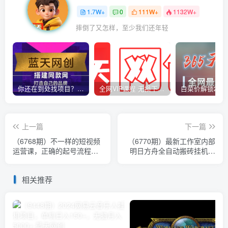
1.7W+
0
111W+
1132W+
摔倒了又怎样，至少我们还年轻
你还在到处找项目？还在当韭菜？我靠卖项目一个月收入5万+，曾经我也是个失败者。
全网VIP课程 无损下载~
上一篇
下一篇
（6768期）不一样的短视频
（6770期）最新工作室内部
运营课，正确的起号流程，
明日方舟全自动搬砖挂机项
DOU+投放底层逻辑，快速
目，单机轻松月入6000+
掌握数…
相关推荐