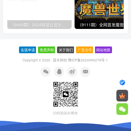
（9448期）2024网易云音乐人挂机项目，单机日入150+，无脑月入5000+
友链申请
-
免责声明
-
关于我们
-
广告合作
-
网站地图
Copyright © 2025 ·
蓝天网创-豫ICP备2024095279号-1
扫码加站长微信