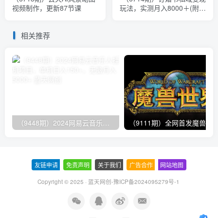
视频制作，更新87节课
玩法，实测月入8000＋(附带
全部教程)
相关推荐
（9448期）2024网易云音乐人挂机项目，单机日入150+，无脑月入5000+
友链申请
-
免责声明
-
关于我们
-
广告合作
-
网站地图
Copyright © 2025 ·
蓝天网创-豫ICP备2024095279号-1