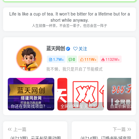
Life is like a cup of tea. It won't be bitter for a lifetime but for a
short while anyway.
人生就像一杯茶，不会苦一辈子，但总会苦一阵子
蓝天网创
关注
1.7W+
0
111W+
1132W+
我不懒，我只是开启了节能模式
你还在到处找项目？还在当韭菜？我靠卖项目一个月收入5万+，曾经我也是个失败者。
全网VIP课程 无损下载~
上一篇
下一篇
（6713期）云天AI风景动图
（6714期）订婚书私域变现