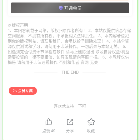
开通会员
©
版权声明
1、本内容转载于网络，版权归原作者所有！ 2、本站仅提供信息存储
空间服务，不拥有所有权，不承担相关法律责任。 3、本内容若侵犯
到你的版权利益，请联系我们，会尽快给予删除处理！ 4、本站全资
源仅供测试和学习，请勿用于非法操作，一切后果与本站无关。 5、
如遇到充值付费环节课程或软件 请马上删除退出 涉及自身权益/利益
需要投资的一律不要相信，访客发现请向客服举报。 6、本教程仅供
揭秘 请勿用于非法违规操作 否则和作者 官网 无关
THE END
会员专属
喜欢就支持一下吧
点赞
49
分享
收藏