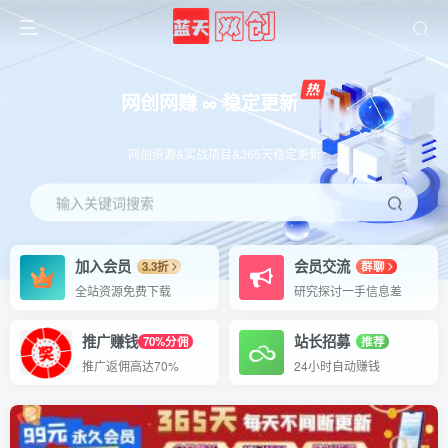
网创网赚 ∞ 稳定更新
网创资源&实战项目&365天稳定更新
输入关键词搜索
加入会员
会员交流
3.3折
群聊
全站资源免费下载
研究探讨一手信息差
推广赚钱
站长招募
70%分佣
推荐
推广返佣高达70%
24小时自动赚钱