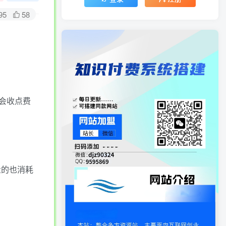
95
58
会收点费
量的也消耗