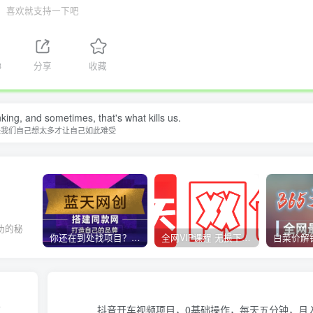
喜欢就支持一下吧
8
分享
收藏
nking, and sometimes, that's what kills us.
是我们自己想太多才让自己如此难受
功的秘
你还在到处找项目？还在当韭菜？我靠卖项目一个月收入5万+，曾经我也是个失败者。
全网VIP课程 无损下载~
速
抖音开车视频项目，0基础操作，每天五分钟，月入