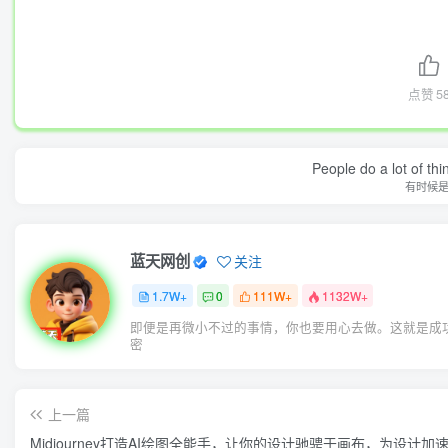
点赞
5
People do a lot of thi
有时候
蓝天网创
关注
1.7W+
0
111W+
1132W+
即便是再微小不过的事情，你也要用心去做。这就是成
密
上一篇
Midjourney打造AI绘图全能手，让你的设计驰骋于画布，为设计加