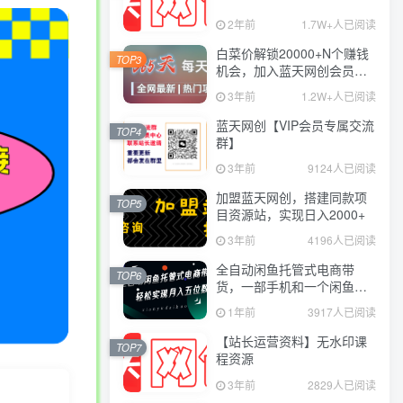
2年前
1.7W+人已阅读
白菜价解锁20000+N个赚钱
TOP3
机会，加入蓝天网创会员，
全站资源免费学习。
3年前
1.2W+人已阅读
蓝天网创【VIP会员专属交流
TOP4
群】
3年前
9124人已阅读
加盟蓝天网创，搭建同款项
TOP5
目资源站，实现日入2000+
3年前
4196人已阅读
全自动闲鱼托管式电商带
TOP6
货，一部手机和一个闲鱼号
就可以开干，轻松实现月入
1年前
3917人已阅读
五位数
【站长运营资料】无水印课
TOP7
程资源
3年前
2829人已阅读