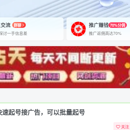
员交流
推广赚钱
群聊
70%分佣
探讨一手信息差
推广返佣高达70%
快速起号接广告，可以批量起号
关注