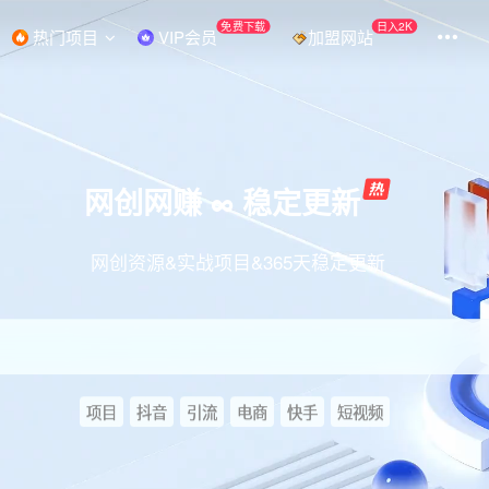
免费下载
日入2K
热门项目
VIP会员
加盟网站
网创网赚 ∞ 稳定更新
网创资源&实战项目&365天稳定更新
项目
抖音
引流
电商
快手
短视频