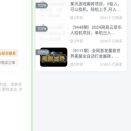
某讯游戏搬砖项目，0投入，
TOP8
可以挂机，轻松上手,月入
3000+上不封顶
2年前
2241人已阅读
（9448期）2024网易云音乐
TOP9
人挂机项目，单机日入
150+，无脑月入5000+
2年前
2230人已阅读
（9111期）全网首发魔兽世
TOP10
与站长联系
界美服全自动打金搬砖，日
入1000+，简单好操作，保
存购买订单
2年前
2169人已阅读
姆级教学
利益，请联系
上删除退出 涉