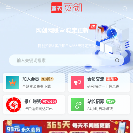
网创网赚 ∞ 稳定更新
网创资源&实战项目&365天稳定更新
输入关键词搜索
加入会员
会员交流
3.3折
群聊
全站资源免费下载
研究探讨一手信息差
推广赚钱
站长招募
70%分佣
推荐
推广返佣高达70%
24小时自动赚钱