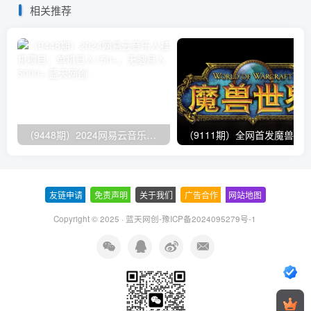
相关推荐
（9448期）2024网易云音乐人挂机项目，单机日入150+，无脑月入5000+
友链申请
-
免责声明
-
关于我们
-
广告合作
-
网站地图
Copyright © 2025 ·
蓝天网创-豫ICP备2024095279号-1