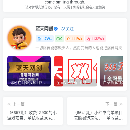
come smiling through.
请对梦想充满信心，总有一天属于你的彩虹会在天空微笑
蓝天网创
关注
1.7W+
0
111W+
1132W+
一切痛苦能够毁灭人，然而受苦的人也能把痛苦消灭
你还在到处找项目？还在当韭菜？我靠卖项目一个月收入5万+，曾经我也是个失败者。
全网VIP课程 无损下载~
上一篇
下一篇
（6657期）收费12900的小
（6641期）小红书商单项目
游戏项目，单机收益30+，
无脑搬运玩法，一单收益至
独家养号方法
少150+