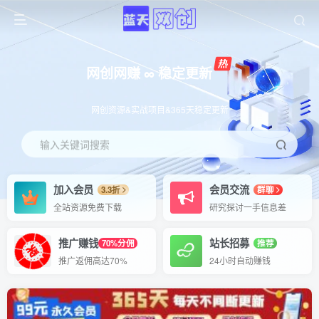
网创网赚 ∞ 稳定更新
网创资源&实战项目&365天稳定更新
输入关键词搜索
加入会员
会员交流
3.3折
群聊
全站资源免费下载
研究探讨一手信息差
推广赚钱
站长招募
70%分佣
推荐
推广返佣高达70%
24小时自动赚钱