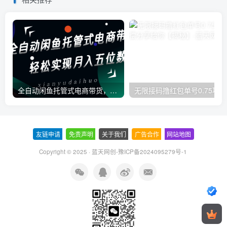
全自动闲鱼托管式电商带货，一部手机和一个闲鱼号就可以开干，轻松实现月入五位数
无
友链申请
-
免责声明
-
关于我们
-
广告合作
-
网站地图
Copyright © 2025 ·
蓝天网创-豫ICP备2024095279号-1