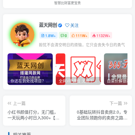
智慧比财富更宝贵
蓝天网创
关注
1.8W+
0
111W+
1132W+
担忧不会清空明日的烦恼，它只会丧失今日的勇气
你还在到处找项目？还在当韭菜？我靠卖项目一个月收入5万+，曾经我也是个失败者。
全网VIP课程 无损下载~
上一篇
下一篇
小红书颜值打分，无门槛，
0基础玩转抖音卖房2.0，专
一天玩两小时日入300+【揭
业团队领跑你的卖房之路，
秘】
教你做短视频变现的地产号
相关推荐