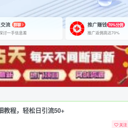
员交流
推广赚钱
群聊
70%分佣
探讨一手信息差
推广返佣高达70%
细教程，轻松日引流50+
关注