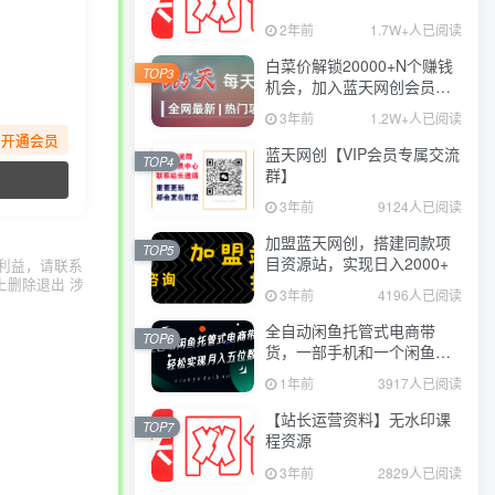
2年前
1.7W+人已阅读
白菜价解锁20000+N个赚钱
TOP3
机会，加入蓝天网创会员，
全站资源免费学习。
3年前
1.2W+人已阅读
先开通会员
蓝天网创【VIP会员专属交流
TOP4
群】
3年前
9124人已阅读
加盟蓝天网创，搭建同款项
TOP5
目资源站，实现日入2000+
利益，请联系
上删除退出 涉
3年前
4196人已阅读
全自动闲鱼托管式电商带
TOP6
货，一部手机和一个闲鱼号
就可以开干，轻松实现月入
1年前
3917人已阅读
五位数
【站长运营资料】无水印课
TOP7
程资源
3年前
2829人已阅读