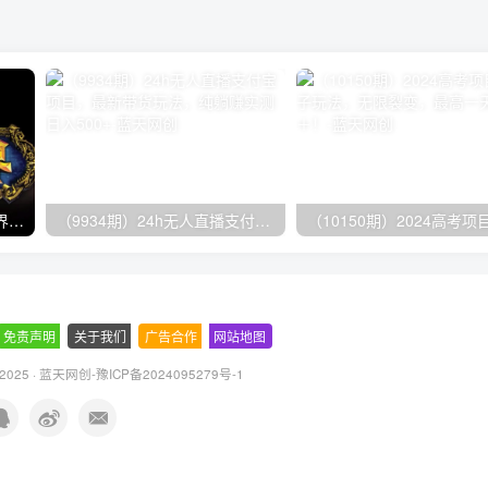
（9111期）全网首发魔兽世界美服全自动打金搬砖，日入1000+，简单好操作，保姆级教学
（9934期）24h无人直播支付宝项目，最新带货玩法，纯躺赚实测日入500+
免责声明
-
关于我们
-
广告合作
-
网站地图
 2025 ·
蓝天网创-豫ICP备2024095279号-1