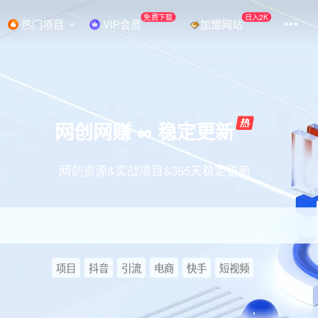
免费下载
日入2K
热门项目
VIP会员
加盟网站
网创网赚 ∞ 稳定更新
网创资源&实战项目&365天稳定更新
项目
抖音
引流
电商
快手
短视频