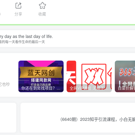
8
分享
收藏
y day as the last day of life.
着的每一天看作生命的最后一天
它也吵
你还在到处找项目？还在当韭菜？我靠卖项目一个月收入5万+，曾经我也是个失败者。
全网VIP课程 无损下载~
（6640期）2023知乎引流课程，小白无脑