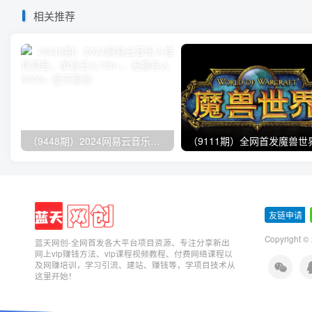
相关推荐
（9448期）2024网易云音乐人挂机项目，单机日入150+，无脑月入5000+
友链申请
-
Copyright ©
蓝天网创-全网首发各大平台项目资源、专注分享新出
网上vip赚钱方法、vip课程视频教程、付费网络课程以
及网赚培训，学习引流、建站、赚钱等，学项目技术从
这里开始！