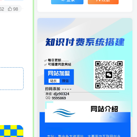
52
98