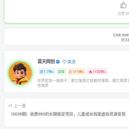
点赞
9
Live ever
把活
蓝天网创
关注
1.7W+
0
111W+
1132W+
世界犹如一面镜子：朝它皱眉它就朝你皱眉，朝它微笑
你微笑
上一篇
（6638期）收费980的长期稳定项目，儿童成长档案虚拟资源变现