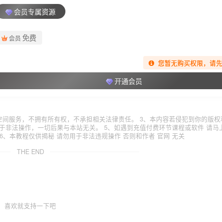
会员专属资源
免费
会员
您暂无购买权限，请
开通会员
空间服务，不拥有所有权，不承担相关法律责任。 3、本内容若侵犯到你的版权
于非法操作，一切后果与本站无关。 5、如遇到充值付费环节课程或软件 请马
6、本教程仅供揭秘 请勿用于非法违规操作 否则和作者 官网 无关
THE END
喜欢就支持一下吧