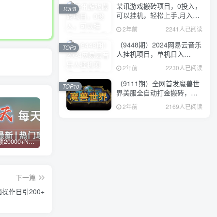
某讯游戏搬砖项目，0投入，
TOP8
可以挂机，轻松上手,月入
3000+上不封顶
2年前
2241人已阅读
（9448期）2024网易云音乐
TOP9
人挂机项目，单机日入
150+，无脑月入5000+
2年前
2230人已阅读
（9111期）全网首发魔兽世
TOP10
界美服全自动打金搬砖，日
入1000+，简单好操作，保
2年前
2169人已阅读
姆级教学
白菜价解锁20000+N个赚钱机会，加入蓝天网创会员，全站资源免费学习。
蓝天网创【VIP会员专属交流群】
加盟蓝天网创，搭建同款项目资源站，实现日入2000+
下一篇
操作日引200+