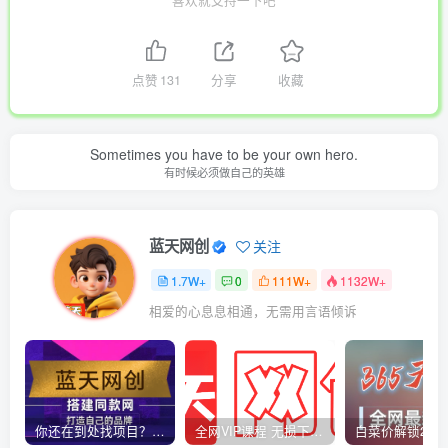
喜欢就支持一下吧
点赞
131
分享
收藏
Sometimes you have to be your own hero.
有时候必须做自己的英雄
蓝天网创
关注
1.7W+
0
111W+
1132W+
相爱的心息息相通，无需用言语倾诉
你还在到处找项目？还在当韭菜？我靠卖项目一个月收入5万+，曾经我也是个失败者。
全网VIP课程 无损下载~