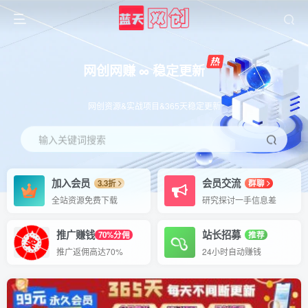
网创网赚 ∞ 稳定更新
网创资源&实战项目&365天稳定更新
输入关键词搜索
加入会员
会员交流
3.3折
群聊
全站资源免费下载
研究探讨一手信息差
推广赚钱
站长招募
70%分佣
推荐
推广返佣高达70%
24小时自动赚钱