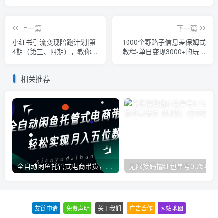
上一篇
下一篇
小红书引流变现陪跑计划|第
1000个野路子信息差保姆式
4期（第三、四期），教你如
教程-单日变现3000+的玩法
何在小红书兼职变现，如何
解密
从0到1，玩赚小红书
相关推荐
全自动闲鱼托管式电商带货，一部手机和一个闲鱼号就可以开干，轻松实现月入五位数
无
友链申请
-
免责声明
-
关于我们
-
广告合作
-
网站地图