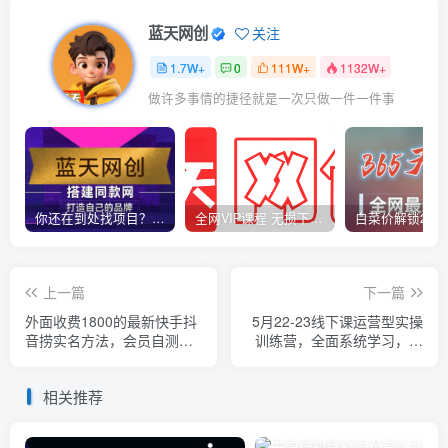
蓝天网创
关注
1.7W+
0
111W+
1132W+
做许多事情的捷径就是一次只做一件一件事
你还在到处找项目？还在当韭菜？我靠卖项目一个月收入5万+，曾经我也是个失败者。
全网VIP课程 无损下载~
上一篇
下一篇
外面收费1800的最新快手抖
5月22-23线下课运营型实操
音捞实名方法，会员自测
训练营，全面系统学习，从
【随时失效】
底层逻辑到实操方法到千川
投放
相关推荐