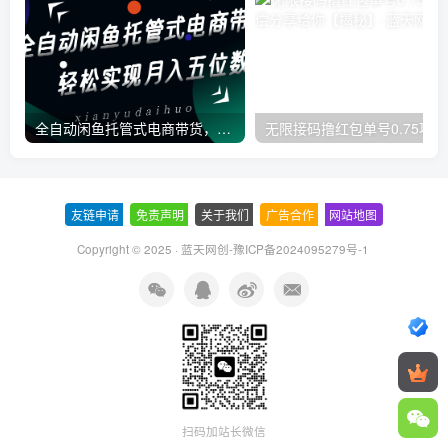
全自动闲鱼托管式电商带货，一部手机和一个闲鱼号就可以开干，轻松实现月入五位数
无
友链申请
-
免责声明
-
关于我们
-
广告合作
-
网站地图
Copyright © 2025 ·
蓝天网创-豫ICP备2024095279号-1
扫码加站长微信