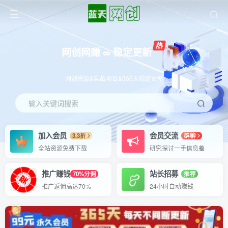
网创网赚 ∞ 稳定更新
网创资源&实战项目&365天稳定更新
输入关键词搜索
加入会员
会员交流
3.3折
群聊
全站资源免费下载
研究探讨一手信息差
推广赚钱
站长招募
70%分佣
推荐
推广返佣高达70%
24小时自动赚钱