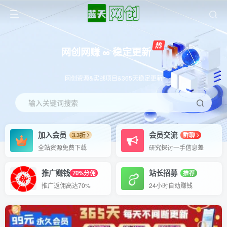
网创网赚 ∞ 稳定更新
网创资源&实战项目&365天稳定更新
输入关键词搜索
加入会员
会员交流
3.3折
群聊
全站资源免费下载
研究探讨一手信息差
推广赚钱
站长招募
70%分佣
推荐
推广返佣高达70%
24小时自动赚钱