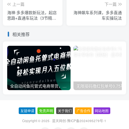
上一篇
下一篇
海神·多多爆款新玩法，​起店
海神飙车系列课，多多直通
思路+直通车玩法（3节精华
车实操玩法
课）
相关推荐
全自动闲鱼托管式电商带货，一部手机和一个闲鱼号就可以开干，轻松实现月入五位数
无
友链申请
-
免责声明
-
关于我们
-
广告合作
-
网站地图
Copyright © 2025 ·
蓝天网创-豫ICP备2024095279号-1