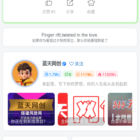
点赞
83
分享
收藏
Finger rift,twisted in the love.
如果你为着错过夕阳而哭泣，那么你就要错群星了
蓝天网创
关注
1.7W+
0
111W+
1132W+
拿起笔，写下你的梦想，你的人生就从此刻起航
你还在到处找项目？还在当韭菜？我靠卖项目一个月收入5万+，曾经我也是个失败者。
全网VIP课程 无损下载~