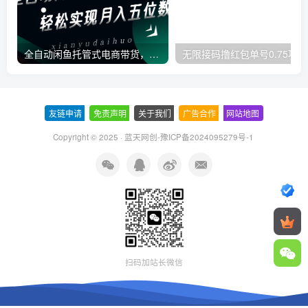
全自动闲鱼托管式电商带货，一部手机和一个闲鱼号就可以开干，轻松实现月入五位数
无
友链申请
-
免责声明
-
关于我们
-
广告合作
-
网站地图
Copyright © 2025 ·
蓝天网创-豫ICP备2024095279号-1
扫码加站长微信