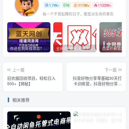
1.7W+
0
111W+
1132W+
每一个不曾起舞的日子，都是对生命的辜负
你还在到处找项目？还在当韭菜？我靠卖项目一个月收入5万+，曾经我也是个失败者。
全网VIP课程 无损下载~
上一篇
下一篇
旧衣服回收项目，轻松日入
抖音好物分享零基础30天打
500+【揭秘】
卡训练营，抖音好物分享实
操课程
相关推荐