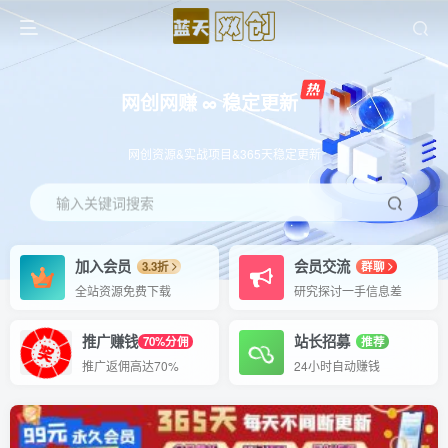
网创网赚 ∞ 稳定更新
网创资源&实战项目&365天稳定更新
输入关键词搜索
加入会员
会员交流
3.3折
群聊
全站资源免费下载
研究探讨一手信息差
推广赚钱
站长招募
70%分佣
推荐
推广返佣高达70%
24小时自动赚钱