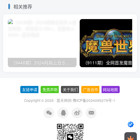
相关推荐
（9448期）2024网易云音乐人挂机项目，单机日入150+，无脑月入5000+
友链申请
-
免责声明
-
关于我们
-
广告合作
-
网站地图
Copyright © 2025 ·
蓝天网创-豫ICP备2024095279号-1