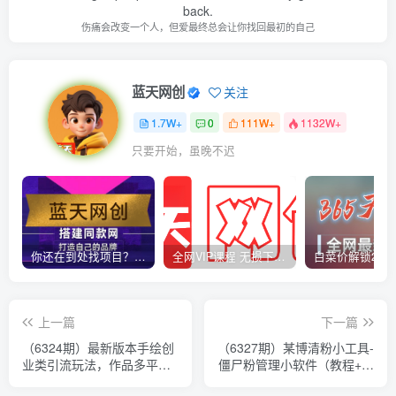
back.
伤痛会改变一个人，但爱最终总会让你找回最初的自己
蓝天网创
关注
1.7W+
0
111W+
1132W+
只要开始，虽晚不迟
你还在到处找项目？还在当韭菜？我靠卖项目一个月收入5万+，曾经我也是个失败者。
全网VIP课程 无损下载~
上一篇
下一篇
（6324期）最新版本手绘创
（6327期）某博清粉小工具-
业类引流玩法，作品多平台
僵尸粉管理小软件（教程+软
分发，日引100+创业粉
件）