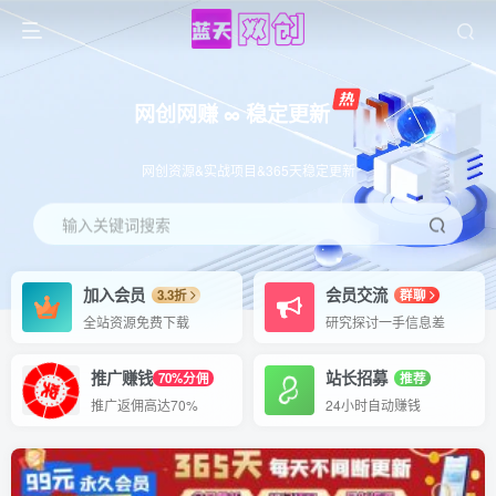
网创网赚 ∞ 稳定更新
网创资源&实战项目&365天稳定更新
输入关键词搜索
加入会员
会员交流
3.3折
群聊
全站资源免费下载
研究探讨一手信息差
推广赚钱
站长招募
70%分佣
推荐
推广返佣高达70%
24小时自动赚钱