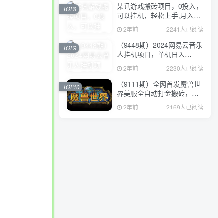
某讯游戏搬砖项目，0投入，
TOP8
可以挂机，轻松上手,月入
3000+上不封顶
2年前
2241人已阅读
（9448期）2024网易云音乐
TOP9
人挂机项目，单机日入
150+，无脑月入5000+
2年前
2230人已阅读
（9111期）全网首发魔兽世
TOP10
界美服全自动打金搬砖，日
入1000+，简单好操作，保
2年前
2169人已阅读
姆级教学