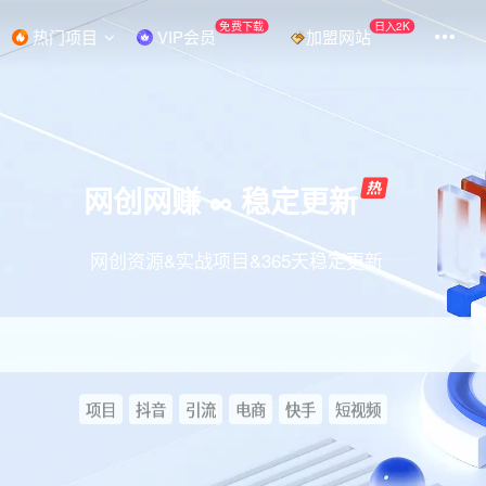
免费下载
日入2K
热门项目
VIP会员
加盟网站
网创网赚 ∞ 稳定更新
网创资源&实战项目&365天稳定更新
项目
抖音
引流
电商
快手
短视频