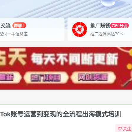
员交流
推广赚钱
群聊
70%分佣
探讨一手信息差
推广返佣高达70%
TikTok账号运营到变现的全流程出海模式培训
关注