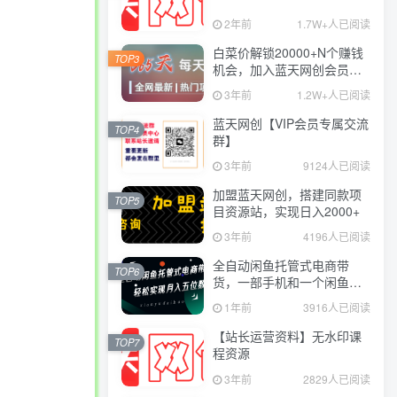
2年前
1.7W+人已阅读
白菜价解锁20000+N个赚钱
TOP3
机会，加入蓝天网创会员，
全站资源免费学习。
3年前
1.2W+人已阅读
蓝天网创【VIP会员专属交流
TOP4
群】
3年前
9124人已阅读
加盟蓝天网创，搭建同款项
TOP5
目资源站，实现日入2000+
3年前
4196人已阅读
全自动闲鱼托管式电商带
TOP6
货，一部手机和一个闲鱼号
就可以开干，轻松实现月入
1年前
3916人已阅读
五位数
【站长运营资料】无水印课
TOP7
程资源
3年前
2829人已阅读