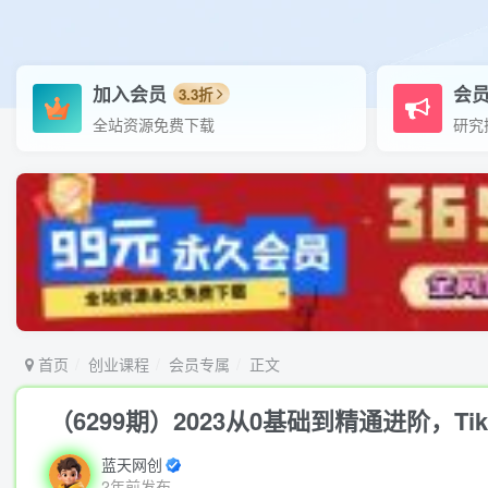
加入会员
会
3.3折
全站资源免费下载
研究
首页
创业课程
会员专属
正文
（6299期）2023从0基础到精通进阶，
蓝天网创
2年前发布