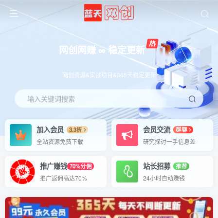
网创网赚 ∞ 稳定更新
网创资源&实战项目&365天稳定更新
输入关键词搜索
加入会员
会员交流
3.3折
群聊
全站资源免费下载
研究探讨一手信息差
推广赚钱
站长招募
70%分佣
推荐
推广返佣高达70%
24小时自动赚钱