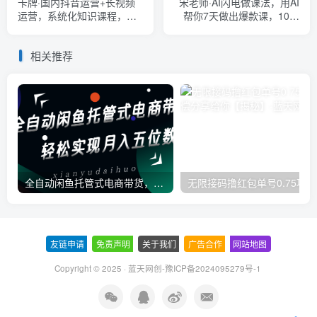
卡牌·国内抖音运营+长视频
宋老师·AI闪电做课法，用AI
运营，系统化知识课程，是
帮你7天做出爆款课，10秒
从0到1的一个解说课基础教
出课纲，3分钟出课稿，还比
程（更新2023年5月）
你自己写得好
相关推荐
全自动闲鱼托管式电商带货，一部手机和一个闲鱼号就可以开干，轻松实现月入五位数
无
友链申请
-
免责声明
-
关于我们
-
广告合作
-
网站地图
Copyright © 2025 ·
蓝天网创-豫ICP备2024095279号-1