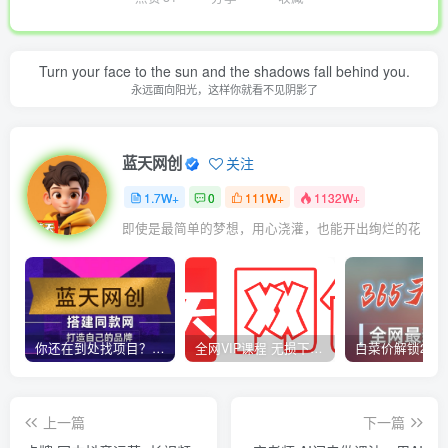
Turn your face to the sun and the shadows fall behind you.
永远面向阳光，这样你就看不见阴影了
蓝天网创
关注
1.7W+
0
111W+
1132W+
即使是最简单的梦想，用心浇灌，也能开出绚烂的花
你还在到处找项目？还在当韭菜？我靠卖项目一个月收入5万+，曾经我也是个失败者。
全网VIP课程 无损下载~
上一篇
下一篇