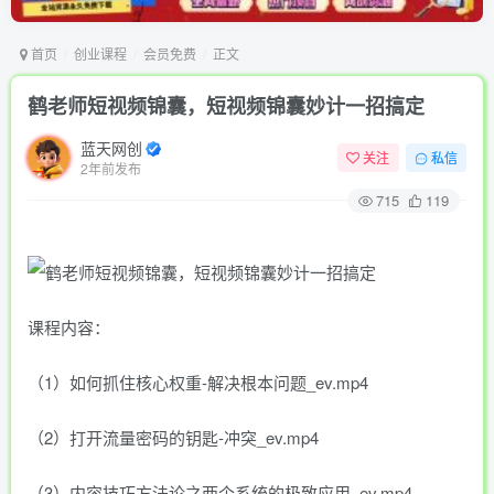
首页
创业课程
会员免费
正文
鹤老师短视频锦囊，短视频锦囊妙计一招搞定
蓝天网创
关注
私信
2年前发布
715
119
课程内容：
（1）如何抓住核心权重-解决根本问题_ev.mp4
（2）打开流量密码的钥匙-冲突_ev.mp4
（3）内容技巧方法论之两个系统的极致应用_ev.mp4