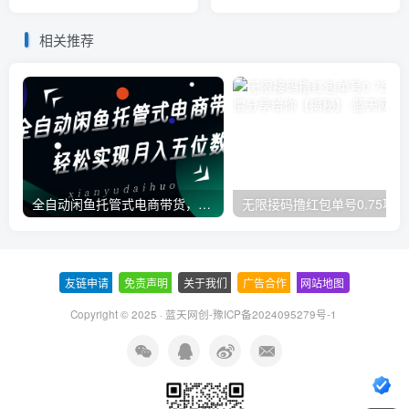
系，京东店长两大打法体
快速引爆抖音直播带货，让
系，正规军打法&非正规军
普通人做直播带货更简单
相关推荐
全自动闲鱼托管式电商带货，一部手机和一个闲鱼号就可以开干，轻松实现月入五位数
无
友链申请
-
免责声明
-
关于我们
-
广告合作
-
网站地图
Copyright © 2025 ·
蓝天网创-豫ICP备2024095279号-1