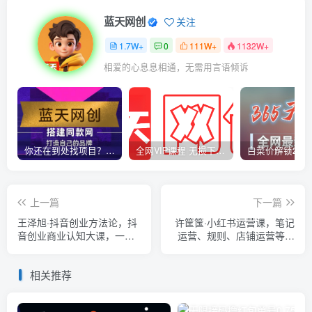
蓝天网创
关注
1.7W+
0
111W+
1132W+
相爱的心息息相通，无需用言语倾诉
你还在到处找项目？还在当韭菜？我靠卖项目一个月收入5万+，曾经我也是个失败者。
全网VIP课程 无损下载~
上一篇
下一篇
王泽旭·抖音创业方法论，​抖
许筐筺·小红书运营课，​笔记
音创业商业认知大课，一站
运营、规则、店铺运营等模
式学会在抖音上做生意
块讲解，学会自己独立运营
小红书账号
相关推荐