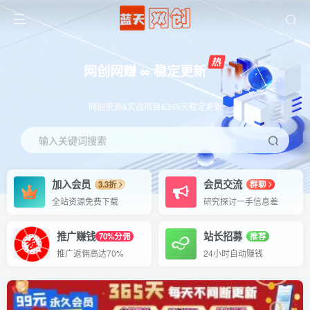
网创网赚 ∞ 稳定更新
网创资源&实战项目&365天稳定更新
输入关键词搜索
加入会员
会员交流
3.3折
群聊
全站资源免费下载
研究探讨一手信息差
推广赚钱
站长招募
70%分佣
推荐
推广返佣高达70%
24小时自动赚钱