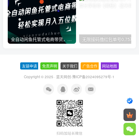
全自动闲鱼托管式电商带货，一部手机和一个闲鱼号就可以开干，轻松实现月入五位数
无
友链申请
-
免责声明
-
关于我们
-
广告合作
-
网站地图
Copyright © 2025 ·
蓝天网创-豫ICP备2024095279号-1
扫码加站长微信