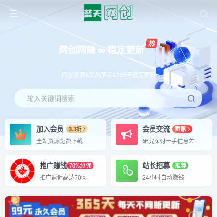
网创网赚 ∞ 稳定更新
网创资源&实战项目&365天稳定更新
输入关键词搜索
加入会员
会员交流
3.3折
群聊
全站资源免费下载
研究探讨一手信息差
推广赚钱
站长招募
70%分佣
推荐
推广返佣高达70%
24小时自动赚钱