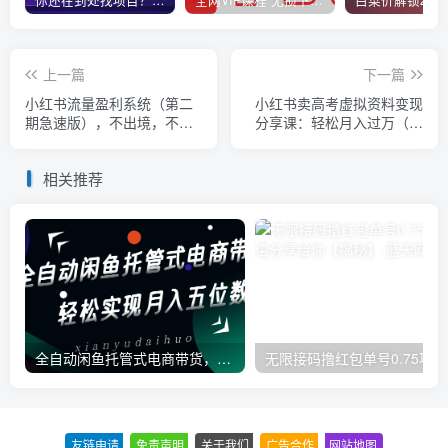
你还在到处找项目？还在当韭菜？我靠卖项目一个月收入5万+，曾经我也是个失败者。
全网VIP课程 无损下载~
上一篇
下一篇
小红书流量盈利系统（第二
小红书卖高考虚拟资料变现
期急速版），不出境，不露
分享课：轻松月入过万（视
脸，轻松把流量变成米
频+配套资料）
相关推荐
全自动闲鱼托管式电商带货，一部手机和一个闲鱼号就可以开干，轻松实现月入五位数
无
友链申请
-
免责声明
-
关于我们
-
广告合作
-
网站地图