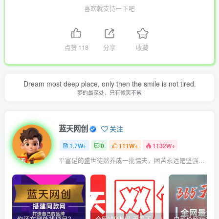
喜欢就支持一下吧
点赞
118
分享
收藏
Dream most deep place, only then the smile is not tired.
梦的最深处，只有微笑不累
蓝天网创
关注
1.7W+
0
111W+
1132W+
平富足的盛世徒然养成一批懦夫，困苦永远是坚强之母