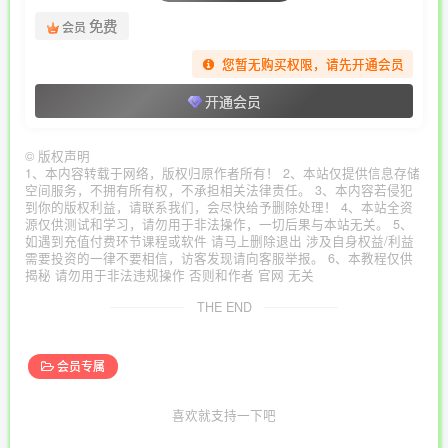
免费
会员
您暂无购买权限，请先开通会员
开通会员
©
版权声明
1、本内容转载于网络，版权归原作者所有！ 2、本站仅提供信息存储
空间服务，不拥有所有权，不承担相关法律责任。 3、本内容若侵犯
到你的版权利益，请联系我们，会尽快给予删除处理！ 4、本站全资
源仅供测试和学习，请勿用于非法操作，一切后果与本站无关。 5、
如遇到充值付费环节课程或软件 请马上删除退出 涉及自身权益/利益
需要投资的一律不要相信，访客发现请向客服举报。 6、本教程仅供
揭秘 请勿用于非法违规操作 否则和作者 官网 无关
THE END
会员专属
喜欢就支持一下吧