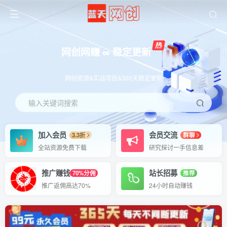
网创网赚 ∞ 稳定更新
网创资源&实战项目&365天稳定更新
输入关键词搜索
加入会员
会员交流
3.3折
群聊
全站资源免费下载
研究探讨一手信息差
推广赚钱
站长招募
70%分佣
推荐
推广返佣高达70%
24小时自动赚钱