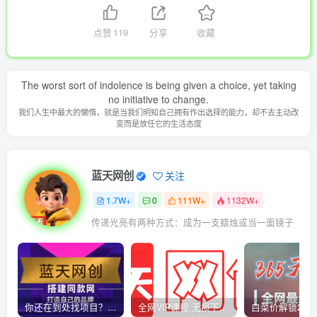
点赞
119
分享
收藏
The worst sort of indolence is being given a choice, yet taking
no initiative to change.
我们人生中最大的懒惰，就是当我们明知自己拥有作出选择的能力，却不去主动改
变而是放任它的生活态度
蓝天网创
关注
1.7W+
0
111W+
1132W+
传递光亮有两种方式：成为一支蜡烛或当一面镜子
你还在到处找项目？还在当韭菜？我靠卖项目一个月收入5万+，曾经我也是个失败者。
全网VIP课程 无损下载~