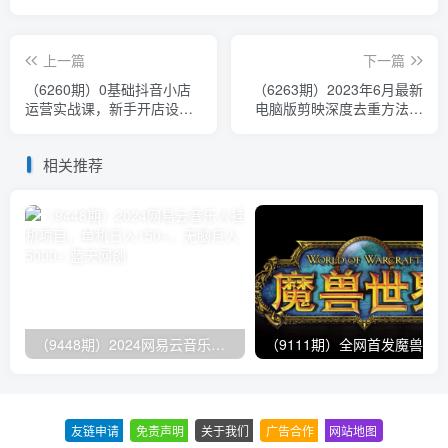
上一篇
下一篇
（6260期）0基础抖音小店
（6263期）2023年6月最新
运营实战课，新手开店设置
电脑版剪映深度去重方法，
全流程，截流选品玩法技术
针对最新查重机制的剪辑去
重
相关推荐
（9448期）2024网易云音乐人挂机项目，单机日入150+，无脑月入5000+
友链申请
-
免责声明
-
关于我们
-
广告合作
-
网站地图