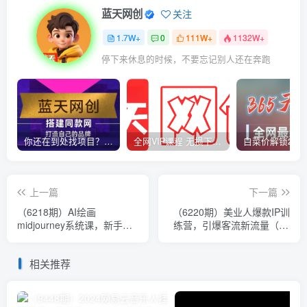
蓝天网创
关注
1.7W+
0
111W+
1132W+
停下来休息的时候，不要忘记别人还在奔跑
你还在到处找项目？还在当韭菜？我靠卖项目一个月收入5万+，曾经我也是个失败者。
全网VIP课程 无损下载~
上一篇
下一篇
（6218期）AI绘画
（6220期）美业人爆款IP训
midjourney系统课，新手从
练营，引爆客流新流量（17
0-1完整保姆级教程
节视频课）
相关推荐