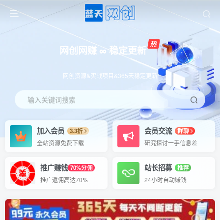
网创网赚 ∞ 稳定更新
网创资源&实战项目&365天稳定更新
输入关键词搜索
加入会员
会员交流
3.3折
群聊
全站资源免费下载
研究探讨一手信息差
推广赚钱
站长招募
70%分佣
推荐
推广返佣高达70%
24小时自动赚钱