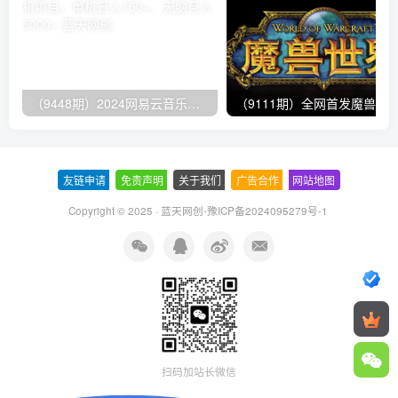
（9448期）2024网易云音乐人挂机项目，单机日入150+，无脑月入5000+
友链申请
-
免责声明
-
关于我们
-
广告合作
-
网站地图
Copyright © 2025 ·
蓝天网创-豫ICP备2024095279号-1
扫码加站长微信